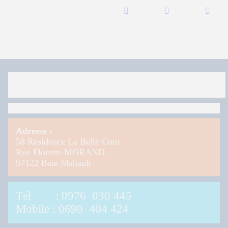
Adresse :
58 Résidence La Belle Cour
Rue Florette MORAND
97122 Baie Mahault
Tél :
0976 030 445
Mobile : 0690 404 424