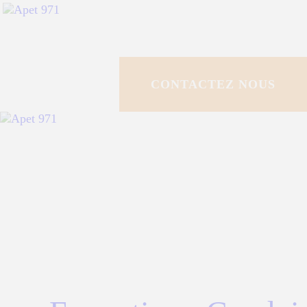
ACCUEIL
QUI SOMMES NO
CONTACTEZ NOUS
POLE DE
RESSOURCES
PROGRAMMES E
ESPACE
DOCUMENTAIRE
ACTUALITÉS