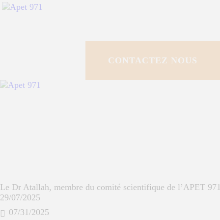
ACCUEIL
QUI SOMMES NO
CONTACTEZ NOUS
POLE DE
RESSOURCES
PROGRAMMES 
ESPACE
DOCUMENTAIR
Le Dr Atallah, membre du comité scientifique de l’APET 971 
29/07/2025
ACTUALITÉS
07/31/2025