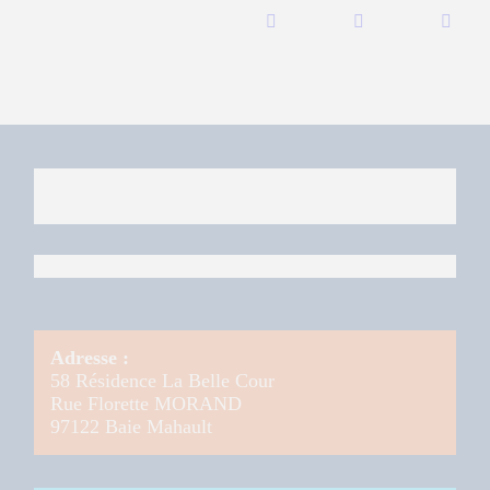
Adresse :
58 Résidence La Belle Cour
Rue Florette MORAND
97122 Baie Mahault