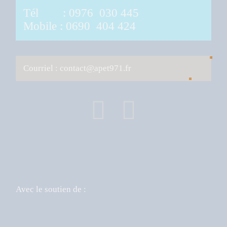
Tél :
0976 030 445
Mobile : 0690 404 424
Courriel : contact
@
apet971.fr
Avec le soutien de :