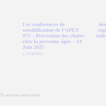
FORMATION
Les conférences de
4èm
sensibilisation de l’APET
rég
971 – Prévention des chutes
séde
chez la personne âgée – 14
Juin 2025
05/20/2025
Tu pourrais aussi aimer