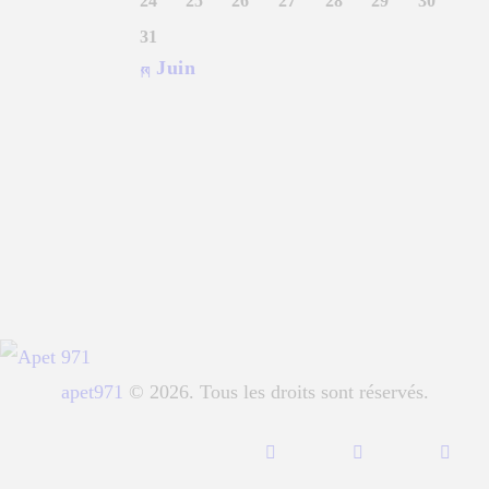
24
25
26
27
28
29
30
31
« Juin
apet971
© 2026. Tous les droits sont réservés.