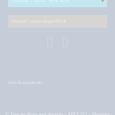
Courriel : contact
@
apet971.fr
Avec le soutien de :
© Tous les droits sont réservés – APET 971 – Mentions