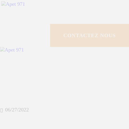
ACCUEIL
QUI SOMMES NO
CONTACTEZ NOUS
POLE DE
RESSOURCES
PROGRAMMES 
ESPACE
DOCUMENTAIR
06/27/2022
ACTUALITÉS