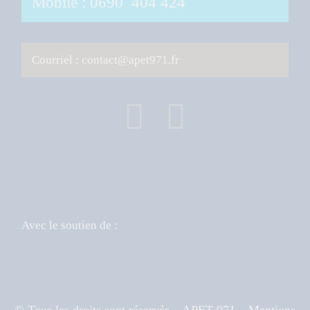
Mobile : 0690 404 424
Courriel : contact
@
apet971.fr
Avec le soutien de :