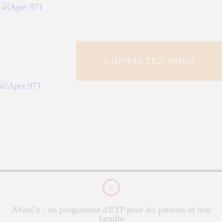
ACCUEIL
QUI SOMMES NOUS ?
CONTACTEZ NOUS
POLE DE
RESSOURCES
PROGRAMMES ETP
ESPACE
DOCUMENTAIRE
ACTUALITÉS
AVanCe : un programme d'ETP pour les patients et leur
famille