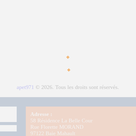
ORMATION
apet971
© 2026. Tous les droits sont réservés.
Adresse :
58 Résidence La Belle Cour
Rue Florette MORAND
97122 Baie Mahault